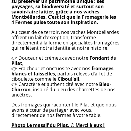
su préserver un patrimoine unique : ses
paysages, sa biodiversité et surtout son
savoir-faire laitier, grâce à
nos vaches
Montbéliardes
. C’est ici que la
Fromagerie les
4 Fermes
puise toute son inspiration.
Au cœur de ce terroir, nos vaches Montbéliardes
offrent un lait d’exception, transformé
directement à la ferme en spécialités fromagères
qui reflètent notre identité et notre histoire.
👉 Douceur et crémeux avec notre
Fondant du
Pilat
,
👉 Fraîcheur et onctuosité avec nos
fromages
blancs et faisselles
, parfois relevés d’ail et de
ciboulette comme le
Ciboul’ail
,
👉 Caractère et authenticité avec notre
Bleu-
Charron
, inspiré du bleu des charrettes de nos
ancêtres.
Des fromages qui racontent le Pilat et que nous
avons à cœur de partager avec vous,
directement de nos fermes à votre table.
Photo Le massif du Pilat. © Merci à eux !