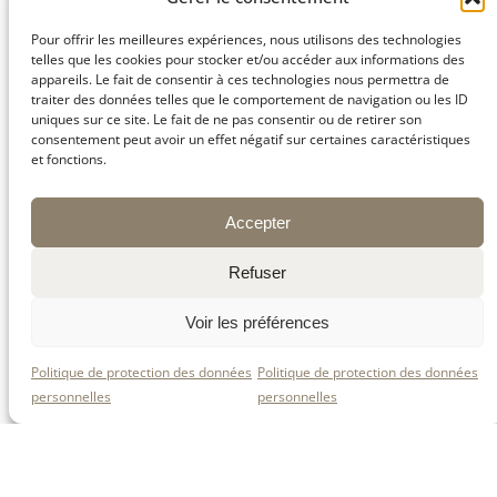
Pour offrir les meilleures expériences, nous utilisons des technologies
telles que les cookies pour stocker et/ou accéder aux informations des
appareils. Le fait de consentir à ces technologies nous permettra de
traiter des données telles que le comportement de navigation ou les ID
uniques sur ce site. Le fait de ne pas consentir ou de retirer son
consentement peut avoir un effet négatif sur certaines caractéristiques
et fonctions.
Nos montbéliardes et
Nos fermes du Pilat.
nos agriculteurs.
Accepter
Refuser
Voir les préférences
En conclusion, le Fondant du Pilat est bien plus
qu’un simple fromage : il est une véritable
invitation à la gourmandise. Que ce soit sur un
Politique de protection des données
Politique de protection des données
plateau, en snack improvisé ou dans des
personnelles
personnelles
recettes créatives, il offre mille façons de se faire
plaisir. Grâce à sa texture délicatement fondante
et à son goût doux et équilibré, chacun peut
l’apprécier selon ses envies. Ainsi, qu’on le
déguste seul ou accompagné de saveurs sucrées