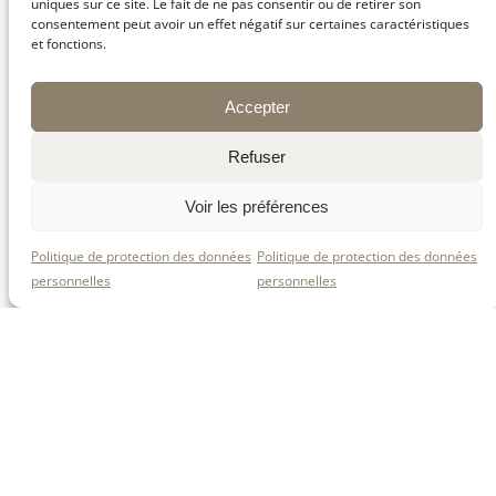
uniques sur ce site. Le fait de ne pas consentir ou de retirer son
consentement peut avoir un effet négatif sur certaines caractéristiques
et fonctions.
Accepter
Refuser
Voir les préférences
Fabrication des
Installation du matériel.
faisselles.
Politique de protection des données
Politique de protection des données
personnelles
personnelles
Retrouvez-nous sur
nos réseaux sociaux
!