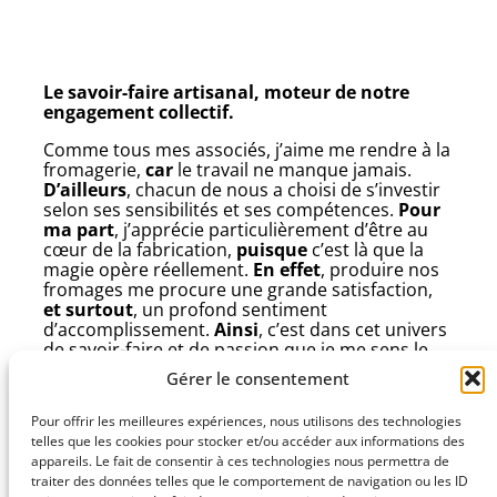
Le savoir-faire artisanal, moteur de notre
engagement collectif.
Comme tous mes associés, j’aime me rendre à la
fromagerie,
car
le travail ne manque jamais.
D’ailleurs
, chacun de nous a choisi de s’investir
selon ses sensibilités et ses compétences.
Pour
ma part
, j’apprécie particulièrement d’être au
cœur de la fabrication,
puisque
c’est là que la
magie opère réellement.
En effet
, produire nos
fromages me procure une grande satisfaction,
et surtout
, un profond sentiment
d’accomplissement.
Ainsi
, c’est dans cet univers
de savoir-faire et de passion que je me sens le
plus utile,
mais aussi
pleinement en phase avec
Gérer le consentement
notre projet collectif.
Pour offrir les meilleures expériences, nous utilisons des technologies
telles que les cookies pour stocker et/ou accéder aux informations des
appareils. Le fait de consentir à ces technologies nous permettra de
traiter des données telles que le comportement de navigation ou les ID