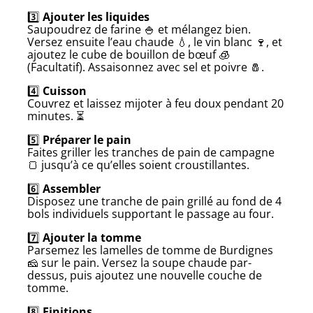
3️⃣
Ajouter les liquides
Saupoudrez de farine 🍚 et mélangez bien.
Versez ensuite l’eau chaude 💧, le vin blanc 🍷, et
ajoutez le cube de bouillon de bœuf 🧊
(Facultatif). Assaisonnez avec sel et poivre 🧂.
4️⃣
Cuisson
Couvrez et laissez mijoter à feu doux pendant 20
minutes. ⏳
5️⃣
Préparer le pain
Faites griller les tranches de pain de campagne
🍞 jusqu’à ce qu’elles soient croustillantes.
6️⃣
Assembler
Disposez une tranche de pain grillé au fond de 4
bols individuels supportant le passage au four.
7️⃣
Ajouter la tomme
Parsemez les lamelles de tomme de Burdignes
🧀 sur le pain. Versez la soupe chaude par-
dessus, puis ajoutez une nouvelle couche de
tomme.
8️⃣
Finitions