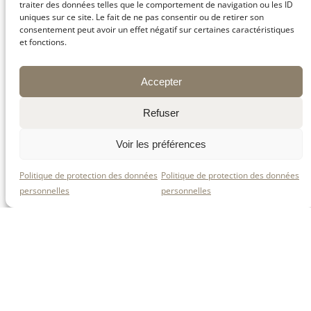
traiter des données telles que le comportement de navigation ou les ID
uniques sur ce site. Le fait de ne pas consentir ou de retirer son
consentement peut avoir un effet négatif sur certaines caractéristiques
Notre tomme de
Alban dans nos caves
et fonctions.
Burdignes.
avec ses tommes.
Accepter
Refuser
✨
Découvrez nos nombreuses recettes
réalisées avec nos fromages 🧀 !
Voir les préférences
🍽️ Nous vous conseillons pour réussir les
incontournables raclettes 🫕 et tartiflettes 🥔 à la
tomme de Burdignes, mais aussi pour essayer
Politique de protection des données
Politique de protection des données
plein d’autres recettes, salées et sucrées 🍰.
personnelles
personnelles
🌍 Une belle façon de choisir un fromage tout en
cuisinant local et régional 🏞️.
🎉 Faites-vous plaisir et revenez souvent dans
cette rubrique 😉, car nous ajoutons de
nouvelles recettes régulièrement 🆕 !
Retrouvez-nous sur Facebook.