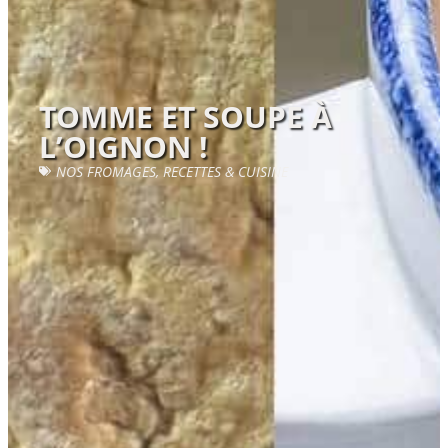
TOMME ET SOUPE À
L’OIGNON !
NOS FROMAGES
,
RECETTES & CUISINE