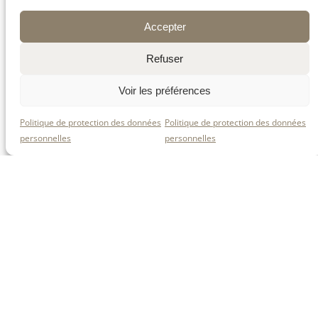
cette rubrique 😉, car nous ajoutons de
nouvelles recettes régulièrement 🆕 !
Accepter
Refuser
Voir les préférences
Politique de protection des données
Politique de protection des données
personnelles
personnelles
Quelques unes de nos recettes, signées La
Fromagerie Les 4 Fermes !
Retrouvez-nous sur