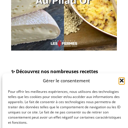
✨
Découvrez nos nombreuses recettes
réalisées avec nos délicieux fromages 🧀 !
Gérer le consentement
🍽️ Nous vous conseillons pour réussir les
incontournables raclettes 🫕 et tartiflettes 🥔 à la
Pour offrir les meilleures expériences, nous utilisons des technologies
tomme de Burdignes, mais aussi pour essayer
telles que les cookies pour stocker et/ou accéder aux informations des
plein d’autres recettes, salées et sucrées 🍰.
appareils. Le fait de consentir à ces technologies nous permettra de
traiter des données telles que le comportement de navigation ou les ID
🌍 Une belle façon de choisir un fromage tout en
uniques sur ce site. Le fait de ne pas consentir ou de retirer son
cuisinant local et régional 🏞️.
consentement peut avoir un effet négatif sur certaines caractéristiques
et fonctions.
🎉 Faites-vous plaisir et revenez souvent dans