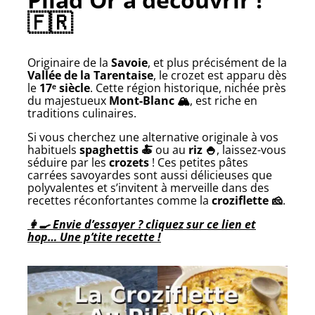
🇫🇷
Originaire de la
Savoie
, et plus précisément de la
Vallée de la Tarentaise
, le crozet est apparu dès
le
17ᵉ siècle
. Cette région historique, nichée près
du majestueux
Mont-Blanc 🏔️
, est riche en
traditions culinaires.
Si vous cherchez une alternative originale à vos
habituels
spaghettis 🍝
ou au
riz 🍚
, laissez-vous
séduire par les
crozets
! Ces petites pâtes
carrées savoyardes sont aussi délicieuses que
polyvalentes et s’invitent à merveille dans des
recettes réconfortantes comme la
croziflette 🧀
.
👩‍🍳 Envie d’essayer ? cliquez sur ce lien et
hop… Une p’tite recette !