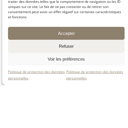
traiter des données telles que le comportement de navigation ou les ID
uniques sur ce site. Le fait de ne pas consentir ou de retirer son
consentement peut avoir un effet négatif sur certaines caractéristiques
et fonctions.
Accepter
Au magasin !
Il y a foule pour la visite !
Refuser
Voir les préférences
Politique de protection des données
Politique de protection des données
La magie de la
personnelles
personnelles
transformation : nos
fromages prennent
vie...
Une fois transféré dans nos cuves, notre lait
est immédiatement transformé en 11