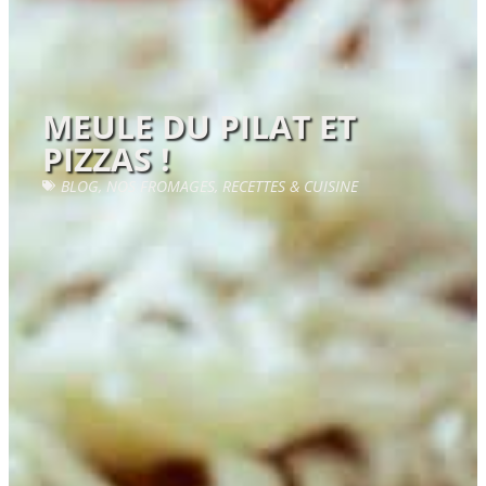
MEULE DU PILAT ET
PIZZAS !
BLOG
,
NOS FROMAGES
,
RECETTES & CUISINE