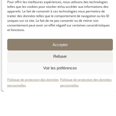
Pour offrir les meilleures expériences, nous utilisons des technologies
telles que les cookies pour stocker et/ou accéder aux informations des
appareils. Le fait de consentir à ces technologies nous permettra de
traiter des données telles que le comportement de navigation ou les ID
uniques sur ce site. Le fait de ne pas consentir ou de retirer son
consentement peut avoir un effet négatif sur certaines caractéristiques
et fonctions.
Le plaisir de faire gouter
Notre Fondat du Pilat !
!
Accepter
Refuser
Voir les préférences
Retrouvez-nous sur
nos réseaux sociaux
Politique de protection des données
Politique de protection des données
!
personnelles
personnelles
📖✨ Pour suivre toutes nos
ptites histoires
de la Fromagerie, retrouvez-nous sur nos
réseaux sociaux ! 🧀💛