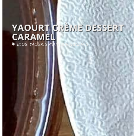
YAOURT CRÈME DESSERT
CARAMEL
BLOG
,
YAOURTS P'TITS BURDIGNANTS