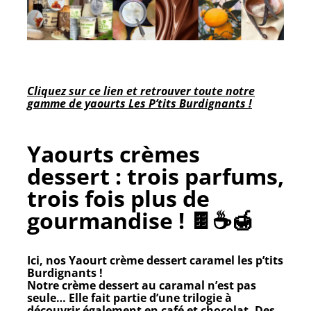
Cliquez sur ce lien et retrouver toute notre
gamme de yaourts Les P’tits Burdignants !
Yaourts crèmes
dessert : trois parfums,
trois fois plus de
gourmandise ! 🍫☕🍯
Ici, nos Yaourt crème dessert caramel les p’tits
Burdignants !
Notre crème dessert au caramal n’est pas
seule… Elle fait partie d’une trilogie à
découvrir également en
café
et
chocolat
. Des