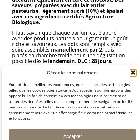
saveurs, préparées avec du
lait entier
pasteurisé
, légèrement sucré (
10%
) et épaissi
avec des ingrédients
certifiés Agriculture
Biologique
.
Il faut savoir que chaque parfum est élaboré
avec des produits naturels pour garantir un goût
riche et savoureux. Les pots sont remplis avec
soin, assemblés
manuellement par 2
, puis
placés en chambre froide pour une dégustation
possible dès le
lendemain
.
DLC : 28 jours
.
💡
Plutôt café, caramel ou chocolat ? Faites
Gérer le consentement
votre choix !
Pour offrir les meilleures expériences, nous utilisons des technologies
telles que les cookies pour stocker et/ou accéder aux informations des
appareils. Le fait de consentir à ces technologies nous permettra de
traiter des données telles que le comportement de navigation ou les ID
uniques sur ce site. Le fait de ne pas consentir ou de retirer son
consentement peut avoir un effet négatif sur certaines caractéristiques
et fonctions.
Crème
Crème
Crème café.
Crème café.
Accepter