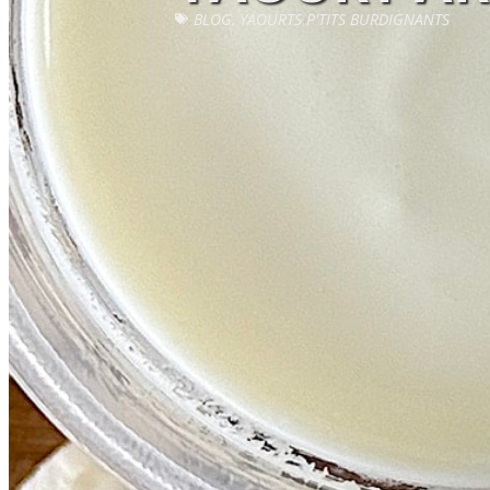
BLOG
,
YAOURTS P'TITS BURDIGNANTS