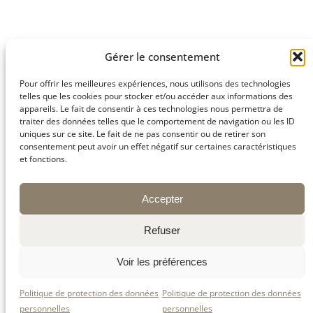
Retrouvez-nous sur
Gérer le consentement
nos réseaux sociaux
Pour offrir les meilleures expériences, nous utilisons des technologies
!
telles que les cookies pour stocker et/ou accéder aux informations des
appareils. Le fait de consentir à ces technologies nous permettra de
traiter des données telles que le comportement de navigation ou les ID
uniques sur ce site. Le fait de ne pas consentir ou de retirer son
📖✨ Pour suivre toutes nos
ptites histoires
consentement peut avoir un effet négatif sur certaines caractéristiques
de la Fromagerie, retrouvez-nous sur nos
et fonctions.
réseaux sociaux ! 🧀💛
👉 On vous y attend pour encore plus de
fromage(s), de terroir… et de bonne
humeur ! 🎉
Accepter
Refuser
Facebook
👉 pour partager nos actus
et nos moments du quotidien 🧀
Voir les préférences
Instagram
👉 pour les photos
gourmandes qui font fondre 🤤
Politique de protection des données
Politique de protection des données
personnelles
personnelles
LinkedIn
👉 pour les nouvelles de la