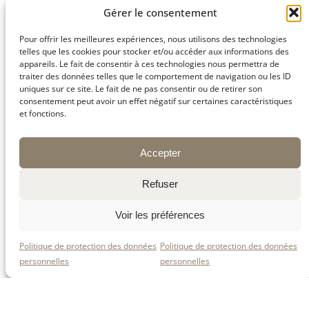
avec une
vieille carte historique
mentionnant
Gérer le consentement
notre cher village de
Burdignes
, autrefois
appelé
Saint-Martin-de-Burdignes
!
Pour offrir les meilleures expériences, nous utilisons des technologies
telles que les cookies pour stocker et/ou accéder aux informations des
Cette belle découverte nous a rappelé l’origine
appareils. Le fait de consentir à ces technologies nous permettra de
du nom de l’un de nos fromages :
le
Saint-
traiter des données telles que le comportement de navigation ou les ID
Martin.
uniques sur ce site. Le fait de ne pas consentir ou de retirer son
Un clin d’œil à notre histoire locale et à ce
consentement peut avoir un effet négatif sur certaines caractéristiques
patrimoine qui continue d’inspirer nos créations
et fonctions.
fromagères.
Merci à nos amis de La Versanne pour cette
visite pleine de convivialité et de mémoire
partagée !
Accepter
Refuser
Voir les préférences
Politique de protection des données
Politique de protection des données
personnelles
personnelles