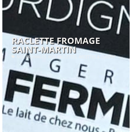
RACLETTE FROMAGE
SAINT-MARTIN
NOS FROMAGES
,
NOS RACLETTES
,
RECETTES & CUISINE