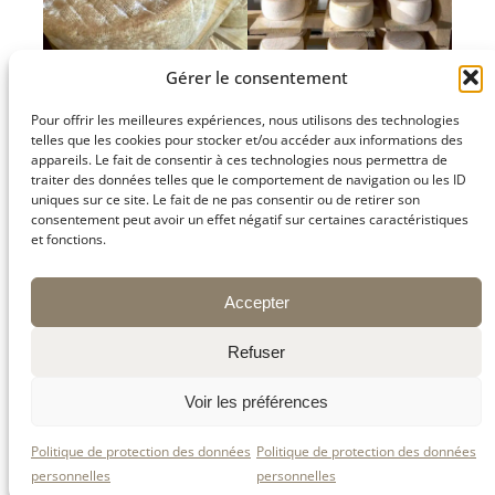
Gérer le consentement
Pour offrir les meilleures expériences, nous utilisons des technologies
Nos tommes sur les
Et le temps fait le reste !
telles que les cookies pour stocker et/ou accéder aux informations des
planches en bois
À Burdignes !
appareils. Le fait de consentir à ces technologies nous permettra de
d'épicéa.
traiter des données telles que le comportement de navigation ou les ID
uniques sur ce site. Le fait de ne pas consentir ou de retirer son
consentement peut avoir un effet négatif sur certaines caractéristiques
et fonctions.
Un week-end entre
amis ?
Accepter
Refuser
On a la solution ! Aligot !
Voir les préférences
🌧️ La météo s’annonce fraîche et maussade…
🍴 Pas envie de passer des heures en cuisine,
Politique de protection des données
Politique de protection des données
mais vos amis adorent les bons plats
réconfortants ?
personnelles
personnelles